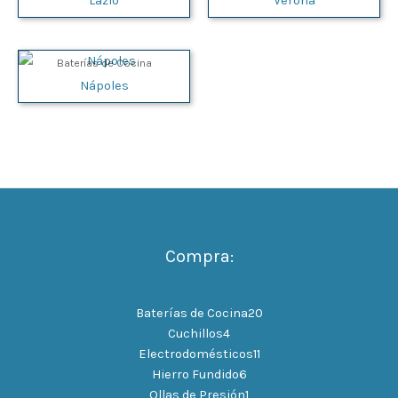
Lazio
Verona
Baterías de Cocina
Nápoles
Compra:
Baterías de Cocina
20
Cuchillos
4
Electrodomésticos
11
Hierro Fundido
6
Ollas de Presión
1