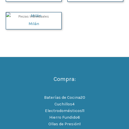
Piezas Individuales
Milán
Compra:
Baterías de Cocina
20
Cuchillos
4
Electrodomésticos
11
Hierro Fundido
6
Ollas de Presión
1